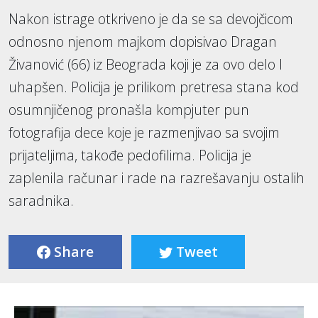
Nakon istrage otkriveno je da se sa devojčicom
odnosno njenom majkom dopisivao Dragan
Živanović (66) iz Beograda koji je za ovo delo I
uhapšen. Policija je prilikom pretresa stana kod
osumnjičenog pronašla kompjuter pun
fotografija dece koje je razmenjivao sa svojim
prijateljima, takođe pedofilima. Policija je
zaplenila računar i rade na razrešavanju ostalih
saradnika.
Share
Tweet