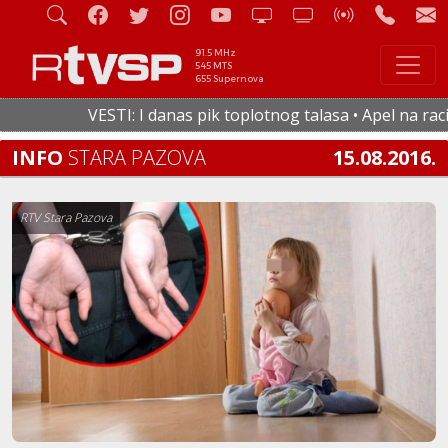
91.5 MHz
545 MTS
655 Supernova
VESTI: I danas pik toplotnog talasa • Apel na raciona
INFO
STARA PAZOVA
15.08.2016.
RTV Stara Pazova