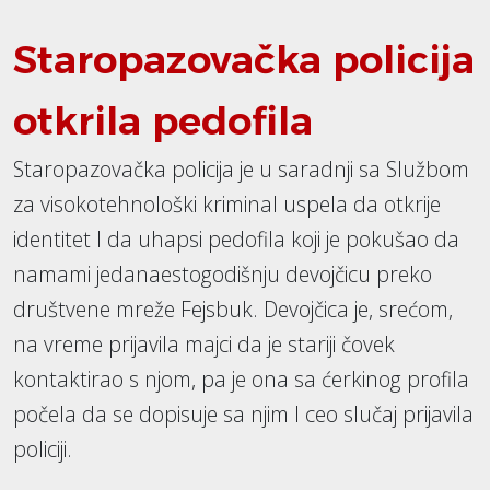
Staropazovačka policija
otkrila pedofila
Staropazovačka policija je u saradnji sa Službom
za visokotehnološki kriminal uspela da otkrije
identitet I da uhapsi pedofila koji je pokušao da
namami jedanaestogodišnju devojčicu preko
društvene mreže Fejsbuk. Devojčica je, srećom,
na vreme prijavila majci da je stariji čovek
kontaktirao s njom, pa je ona sa ćerkinog profila
počela da se dopisuje sa njim I ceo slučaj prijavila
policiji.