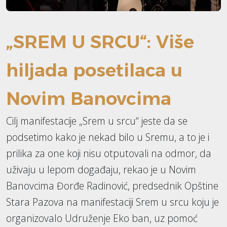
„SREM U SRCU“: Više
hiljada posetilaca u
Novim Banovcima
Cilj manifestacije „Srem u srcu“ jeste da se
podsetimo kako je nekad bilo u Sremu, a to je i
prilika za one koji nisu otputovali na odmor, da
uživaju u lepom događaju, rekao je u Novim
Banovcima Đorđe Radinović, predsednik Opštine
Stara Pazova na manifestaciji Srem u srcu koju je
organizovalo Udruženje Eko ban, uz pomoć