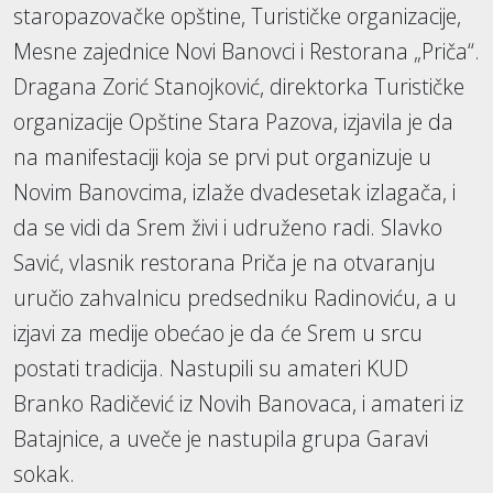
staropazovačke opštine, Turističke organizacije,
Mesne zajednice Novi Banovci i Restorana „Priča“.
Dragana Zorić Stanojković, direktorka Turističke
organizacije Opštine Stara Pazova, izjavila je da
na manifestaciji koja se prvi put organizuje u
Novim Banovcima, izlaže dvadesetak izlagača, i
da se vidi da Srem živi i udruženo radi. Slavko
Savić, vlasnik restorana Priča je na otvaranju
uručio zahvalnicu predsedniku Radinoviću, a u
izjavi za medije obećao je da će Srem u srcu
postati tradicija. Nastupili su amateri KUD
Branko Radičević iz Novih Banovaca, i amateri iz
Batajnice, a uveče je nastupila grupa Garavi
sokak.