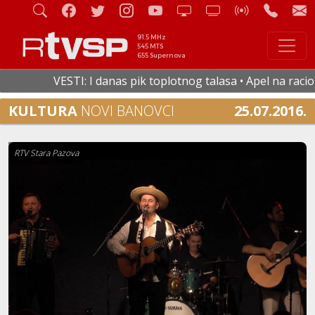
91.5 MHz
545 MTS
655 Supernova
VESTI: I danas pik toplotnog talasa • Apel na racional
KULTURA
NOVI BANOVCI
25.07.2016.
RTV Stara Pazova