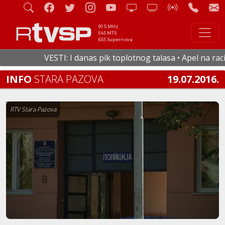
91.5 MHz
545 MTS
655 Supernova
VESTI: I danas pik toplotnog talasa • Apel na racion
INFO
STARA PAZOVA
19.07.2016.
RTV Stara Pazova