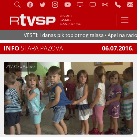
91.5 MHz
545 MTS
655 Supernova
VESTI: I danas pik toplotnog talasa • Apel na racional
INFO
STARA PAZOVA
06.07.2016.
RTV Stara Pazova