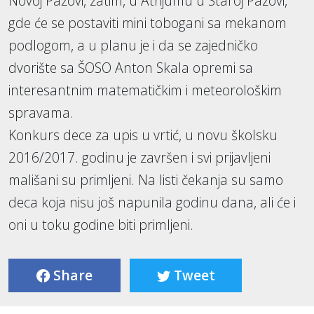
Novoj Pazovi, zatim, u Atrijumu u Staroj Pazovi,
gde će se postaviti mini tobogani sa mekanom
podlogom, a u planu je i da se zajedničko
dvorište sa ŠOSO Anton Skala opremi sa
interesantnim matematičkim i meteorološkim
spravama.
Konkurs dece za upis u vrtić, u novu školsku
2016/2017. godinu je završen i svi prijavljeni
mališani su primljeni. Na listi čekanja su samo
deca koja nisu još napunila godinu dana, ali će i
oni u toku godine biti primljeni.
Share
Tweet