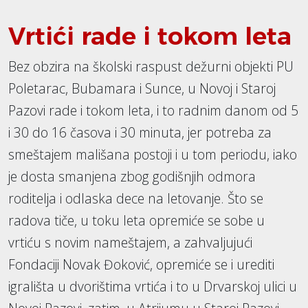
Vrtići rade i tokom leta
Bez obzira na školski raspust dežurni objekti PU
Poletarac, Bubamara i Sunce, u Novoj i Staroj
Pazovi rade i tokom leta, i to radnim danom od 5
i 30 do 16 časova i 30 minuta, jer potreba za
smeštajem mališana postoji i u tom periodu, iako
je dosta smanjena zbog godišnjih odmora
roditelja i odlaska dece na letovanje. Što se
radova tiče, u toku leta opremiće se sobe u
vrtiću s novim nameštajem, a zahvaljujući
Fondaciji Novak Đoković, opremiće se i urediti
igrališta u dvorištima vrtića i to u Drvarskoj ulici u