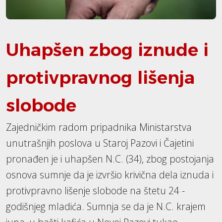
Uhapšen zbog iznude i
protivpravnog lišenja
slobode
Zajedničkim radom pripadnika Ministarstva
unutrašnjih poslova u Staroj Pazovi i Čajetini
pronađen je i uhapšen N.C. (34), zbog postojanja
osnova sumnje da je izvršio krivična dela iznuda i
protivpravno lišenje slobode na štetu 24 -
godišnjeg mladića. Sumnja se da je N.C. krajem