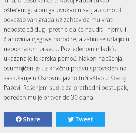
juna, u bašti kafića u Novoj Pazovi tukao
oštećenog, silom ga uvukao u svoj automobil i
odvezao van grada uz zahtev da mu vrati
nepostojeći dug i pretnje da će nauditi i njemu i
članovima njegove porodice, a zatim se udaljio u
nepoznatom pravcu. Povređenom mladiću
ukazana je lekarska pomoć. Nakon hapšenja,
osumnjičeni je uz krivičnu prijavu sproveden na
saslušanje u Osnovno javno tužilaštvo u Staroj
Pazovi. Rešenjem sudije za prethodni postupak,
određen mu je pritvor do 30 dana.
Share
Tweet