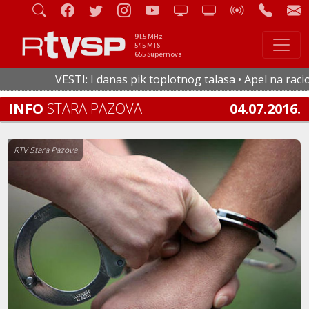
91.5 MHz
545 MTS
655 Supernova
VESTI: I danas pik toplotnog talasa • Apel na racional
INFO
STARA PAZOVA
04.07.2016.
RTV Stara Pazova