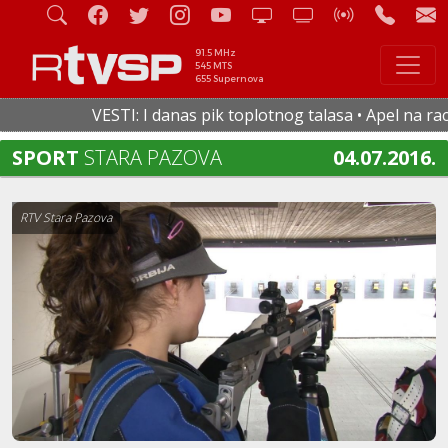
91.5 MHz
545 MTS
655 Supernova
VESTI: I danas pik toplotnog talasa • Apel na racion
SPORT
STARA PAZOVA
04.07.2016.
RTV Stara Pazova