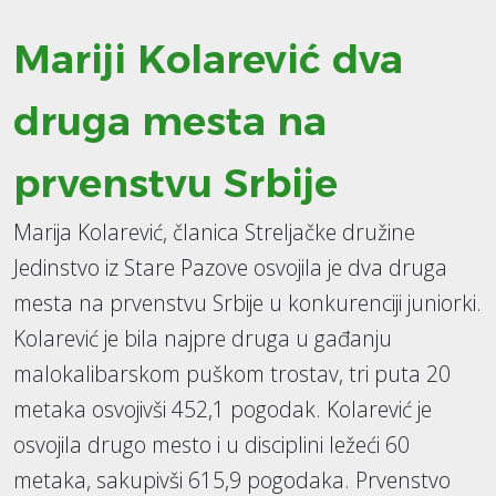
Mariji Kolarević dva
druga mesta na
prvenstvu Srbije
Marija Kolarević, članica Streljačke družine
Jedinstvo iz Stare Pazove osvojila je dva druga
mesta na prvenstvu Srbije u konkurenciji juniorki.
Kolarević je bila najpre druga u gađanju
malokalibarskom puškom trostav, tri puta 20
metaka osvojivši 452,1 pogodak. Kolarević je
osvojila drugo mesto i u disciplini ležeći 60
metaka, sakupivši 615,9 pogodaka. Prvenstvo