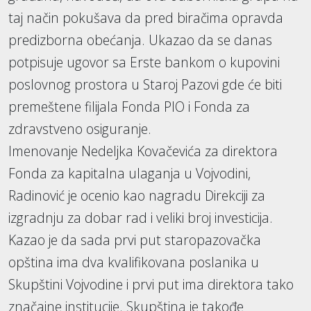
taj način pokušava da pred biračima opravda
predizborna obećanja. Ukazao da se danas
potpisuje ugovor sa Erste bankom o kupovini
poslovnog prostora u Staroj Pazovi gde će biti
premeštene filijala Fonda PIO i Fonda za
zdravstveno osiguranje.
Imenovanje Nedeljka Kovačevića za direktora
Fonda za kapitalna ulaganja u Vojvodini,
Radinović je ocenio kao nagradu Direkciji za
izgradnju za dobar rad i veliki broj investicija.
Kazao je da sada prvi put staropazovačka
opština ima dva kvalifikovana poslanika u
Skupštini Vojvodine i prvi put ima direktora tako
značajne institucije. Skupština je takođe