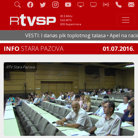
91.5 MHz
545 MTS
655 Supernova
VESTI: I danas pik toplotnog talasa • Apel na raciona
INFO
STARA PAZOVA
01.07.2016.
RTV Stara Pazova