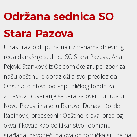
Održana sednica SO
Stara Pazova
U raspravi o dopunama i izmenama dnevnog
reda današnje sednice SO Stara Pazova, Ana
Pejović Stanković iz Odborničke grupe Izbor za
našu opštinu je obrazložila svoj predlog da
Opština zahteva od Republičkog fonda za
zdravstvo otvaranje šaltera za overu uputa u
Novoj Pazovi i naselju Banovci Dunav. Đorđe
Radinović, predsednik Opštine je ovaj predlog
okvalifikovao kao politikanstvo i obmanu
građana, navodeći, da ova odbornička grupa na