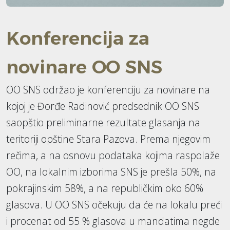
Konferencija za
novinare OO SNS
OO SNS održao je konferenciju za novinare na
kojoj je Đorđe Radinović predsednik OO SNS
saopštio preliminarne rezultate glasanja na
teritoriji opštine Stara Pazova. Prema njegovim
rečima, a na osnovu podataka kojima raspolaže
OO, na lokalnim izborima SNS je prešla 50%, na
pokrajinskim 58%, a na republičkim oko 60%
glasova. U OO SNS očekuju da će na lokalu preći
i procenat od 55 % glasova u mandatima negde