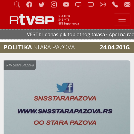
91.5 MHz
545 MTS
655 Supernova
VESTI: I danas pik toplotnog talasa • Apel na racion
POLITIKA
STARA PAZOVA
24.04.2016.
RTV Stara Pazova