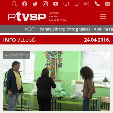
91.5 MHz
545 MTS
655 Supernova
VESTI: I danas pik toplotnog talasa • Apel na racio
INFO
BELEGIŠ
24.04.2016.
RTV Stara Pazova