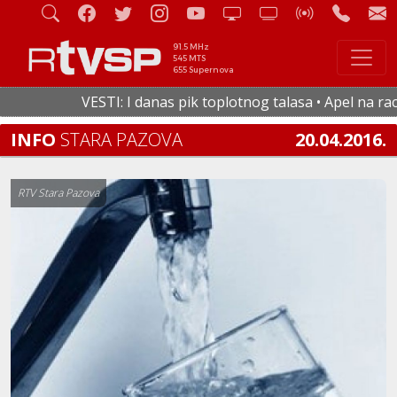
91.5 MHz
545 MTS
655 Supernova
VESTI: I danas pik toplotnog talasa • Apel na racio
INFO
STARA PAZOVA
20.04.2016.
RTV Stara Pazova