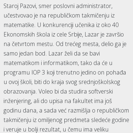
Staroj Pazovi, smer poslovni administrator,
učestvovao je na republičkom takmičenju iz
matematike. U konkurenciji učenika iz oko 40
Ekonomskih škola iz cele Srbije, Lazar je završio
na četvrtom mestu. Od trećeg mesta, delio ga je
samo jedan bod. Lazar želi da se bavi
matematikom i informatikom, tako da će u
programu IOP 3 koji trenutno jedino on pohađa
u ovoj školi, biti do kraja svog srednjoškolskog
obrazovanja. Voleo bi da studira softverski
inženjering, ali do upisa na fakultet ima još
godinu dana, a sada već razmišlja o republičkom
takmičenju iz omiljenog predmeta sledeće godine
i veruje u bolji rezultat, u čemu ima veliku