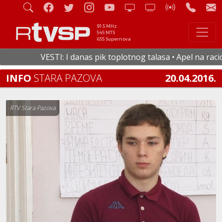
91.5 MHz
545 MTS
655 Supernova
VESTI: I danas pik toplotnog talasa • Apel na racional
INFO
STARA PAZOVA
20.04.2016.
RTV Stara Pazova