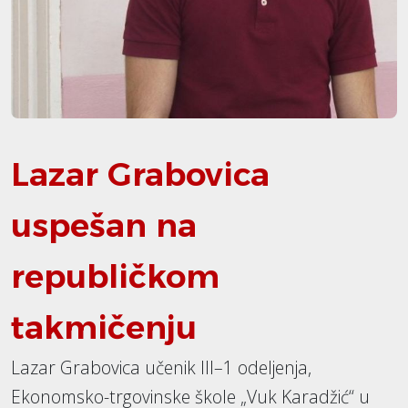
Lazar Grabovica
uspešan na
republičkom
takmičenju
Lazar Grabovica učenik III–1 odeljenja,
Ekonomsko-trgovinske škole „Vuk Karadžić“ u