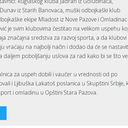
tavnici: kuglaškog kluba Jadran iz Golubinaca,
Dunav iz Starih Banovaca, muški odbojkaški klub
odbojkaške ekipe Mladost iz Nove Pazove i Omladinac 
ić je svim klubovima čestitao na velikom uspehu koj
vaja značajna sredstva za razvoj sporta, a da klubovi
u vraćaju na najbolji način i dodao da će se nastavit
a daljem poboljšanju uslova za rad kako bi se što ve
lnica za uspeh dobili i vaučer u vrednosti od po
vali i Ljibuška Lakatoš poslanica u Skupštini Srbije, 
 sport i omladinu u Opštini Stara Pazova.