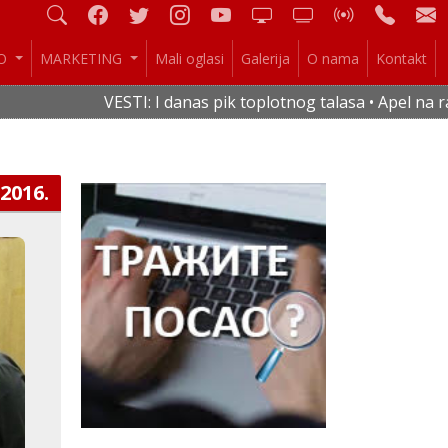
IO
MARKETING
Mali oglasi
Galerija
O nama
Kontakt
VESTI: I danas pik toplotnog talasa • Apel na racio
.2016.