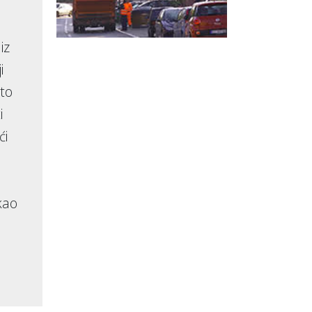
iz
i
 to
i
ći
kao