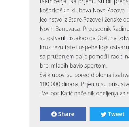
takmičenja. Na prijemu su bili preds
košarkaških klubova Nova Pazova i 
Jedinstvo iz Stare Pazove i ženske 
Novih Banovaca. Predsednik Radinov
su ostvarili i istakao da Opština izd
kroz rezultate i uspehe koje ostvaruj
sa pružanjem dalje pomoći i raditi n
broj mladih bavio sportom.
Svi klubovi su pored diploma i zahva
100.000 dinara. Prijemu su prisustvo
i Velibor Katić načelnik odeljenja za
Share
Tweet