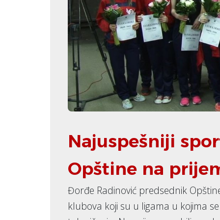
Najuspešniji spor
Opštine na prije
Đorđe Radinović predsednik Opštine
klubova koji su u ligama u kojima se t