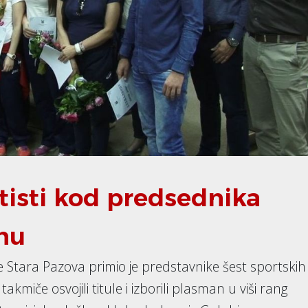
tisti kod predsednika
mu
 Stara Pazova primio je predstavnike šest sportskih
akmiče osvojili titule i izborili plasman u viši rang