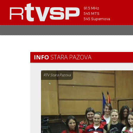
91.5 MHz
545 MTS
545 Supernova
INFO
STARA PAZOVA
RTV Stara Pazova