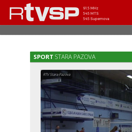
91.5 MHz
545 MTS
545 Supernova
SPORT
STARA PAZOVA
RTV Stara Pazova