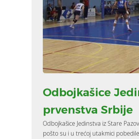
Odbojkašice Jedin
prvenstva Srbije
Odbojkašice Jedinstva iz Stare Pazove
pošto su i u trećoj utakmici pobedile