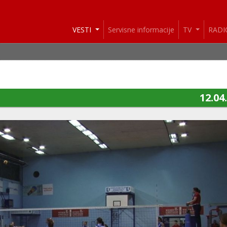
VESTI
Servisne informacije
TV
RAD
12.04