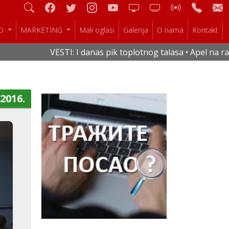
IO
MARKETING
Mali oglasi
Galerija
O nama
Kontakt
VESTI: I danas pik toplotnog talasa • Apel na racion
.2016.