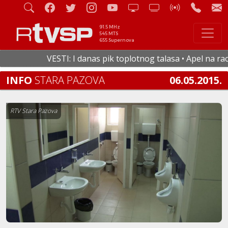
91.5 MHz
545 MTS
655 Supernova
VESTI: I danas pik toplotnog talasa • Apel na racion
INFO
STARA PAZOVA
06.05.2015.
RTV Stara Pazova