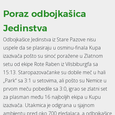
Poraz odbojkašica
Jedinstva
Odbojkašice Jedinstva iz Stare Pazove nisu
uspele da se plasiraju u osminu-finala Kupa
izazivača pošto su sinoć poražene u Zlatnom
setu od ekipe Rote Raben iz Vilsbiburgfa sa
15:13. Staropazovačanke su dobile meč u hali
„Park“ sa 3:1 u setovima, ali pošto su Nemice u
prvom meču pobedile sa 3:0, igrao se zlatni set
za plasman među 16 najboljih ekipa u Kupu
izazivača. Utakmica je odigrana u sjajnom
ambijentu pred oko 700 gledalaca, a odbojkašice