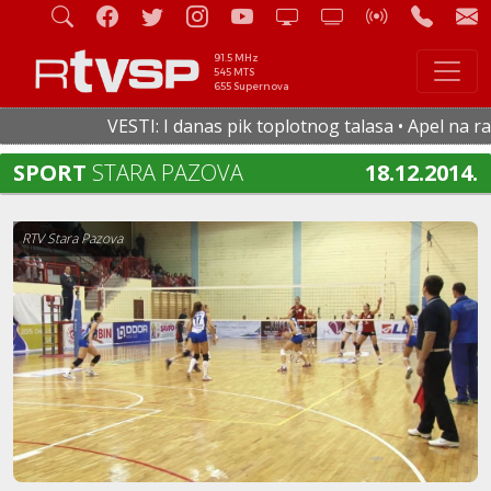
91.5 MHz
545 MTS
655 Supernova
VESTI: I danas pik toplotnog talasa • Apel na racio
SPORT
STARA PAZOVA
18.12.2014.
RTV Stara Pazova