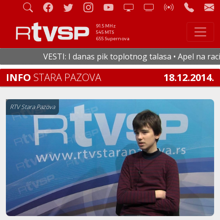
91.5 MHz
545 MTS
655 Supernova
VESTI: I danas pik toplotnog talasa • Apel na raciona
INFO
STARA PAZOVA
18.12.2014.
RTV Stara Pazova