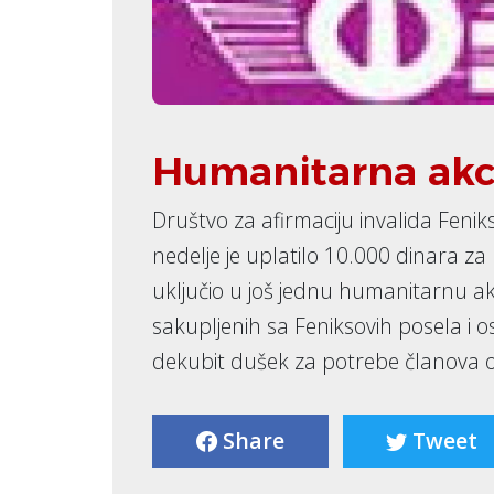
Humanitarna akci
Društvo za afirmaciju invalida Fenik
nedelje je uplatilo 10.000 dinara za
uključio u još jednu humanitarnu akc
sakupljenih sa Feniksovih posela i 
dekubit dušek za potrebe članova 
Share
Tweet