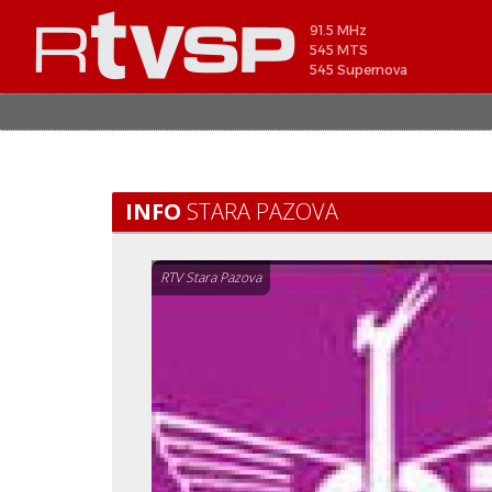
91.5 MHz
545 MTS
545 Supernova
INFO
STARA PAZOVA
RTV Stara Pazova