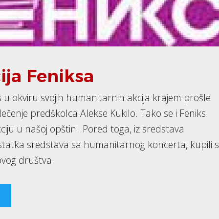
ja Feniksa
s u okviru svojih humanitarnih akcija krajem prošle
 lečenje predškolca Alekse Kukilo. Tako se i Feniks
iju u našoj opštini. Pored toga, iz sredstava
ostatka sredstava sa humanitarnog koncerta, kupili 
ovog društva.