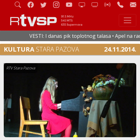
91.5 MHz
545 MTS
655 Supernova
VESTI: I danas pik toplotnog talasa • Apel na racion
KULTURA
STARA PAZOVA
24.11.2014.
RTV Stara Pazova