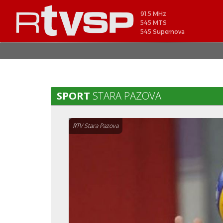
91.5 MHz
545 MTS
545 Supernova
SPORT
STARA PAZOVA
RTV Stara Pazova