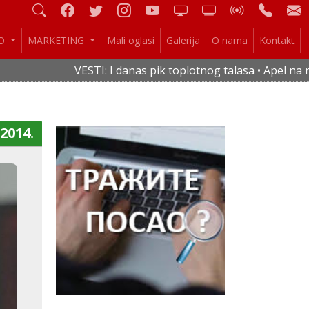
IO
MARKETING
Mali oglasi
Galerija
O nama
Kontakt
VESTI: I danas pik toplotnog talasa • Apel na rac
.2014.