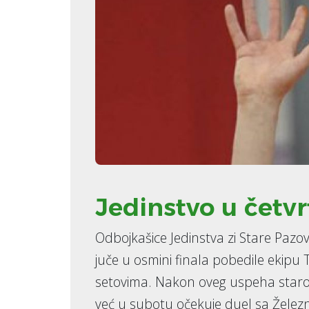
Jedinstvo u četvr
Odbojkašice Jedinstva zi Stare Pazov
juče u osmini finala pobedile ekip
setovima. Nakon oveg uspeha staro
već u subotu očekuje duel sa Železn