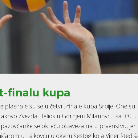
t-finalu kupa
e plasirale su se u četvrt-finale kupa Srbije. One su
u Takovo Zvezda Helios u Gornjem Milanovcu sa 3:0 u
pazovčanke se okreću obavezama u prvenstvu, jer 
ičarom u Lajkovcu u okviru šestog kola Viner štediš