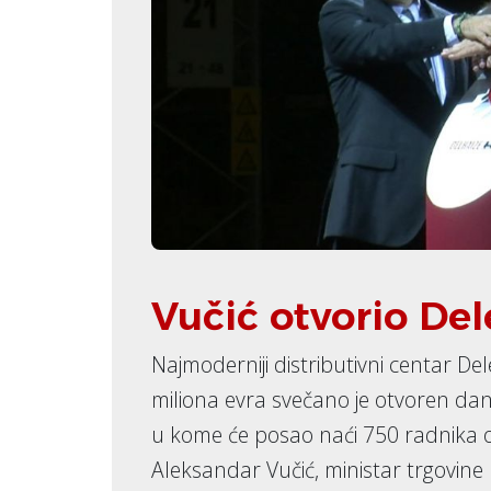
Vučić otvorio Del
Najmoderniji distributivni centar Del
miliona evra svečano je otvoren dana
u kome će posao naći 750 radnika ot
Aleksandar Vučić, ministar trgovine