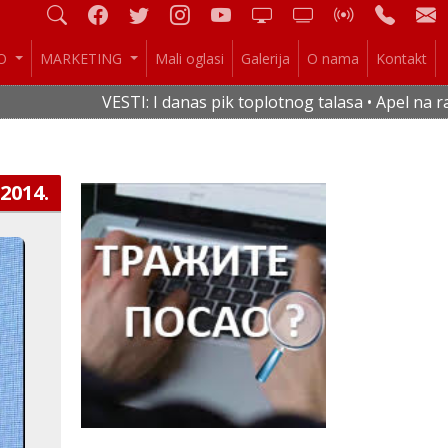
IO
MARKETING
Mali oglasi
Galerija
O nama
Kontakt
VESTI: I danas pik toplotnog talasa • Apel na racio
.2014.