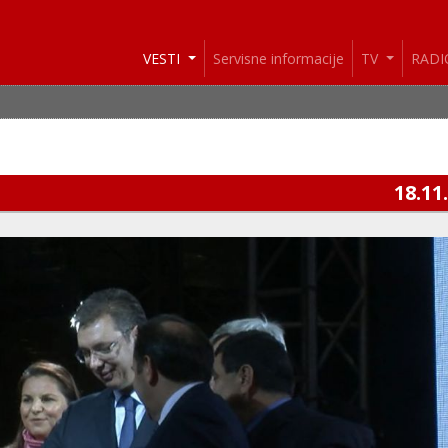
VESTI
Servisne informacije
TV
RAD
18.11