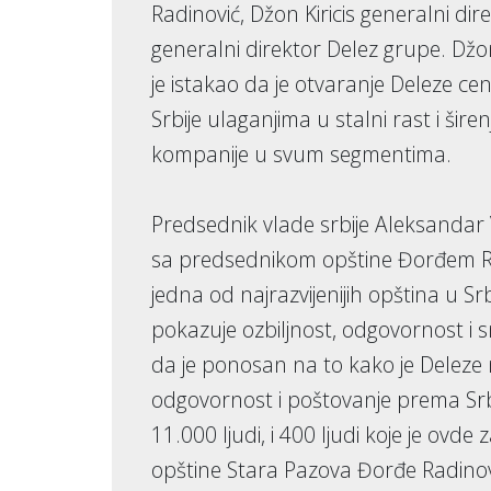
Radinović, Džon Kiricis generalni dir
generalni direktor Delez grupe. Džon
je istakao da je otvaranje Deleze ce
Srbije ulaganjima u stalni rast i ši
kompanije u svum segmentima.
Predsednik vlade srbije Aleksandar 
sa predsednikom opštine Đorđem Ra
jedna od najrazvijenijih opština u S
pokazuje ozbiljnost, odgovornost i 
da je ponosan na to kako je Deleze n
odgovornost i poštovanje prema Srbij
11.000 ljudi, i 400 ljudi koje je ovde
opštine Stara Pazova Đorđe Radinović