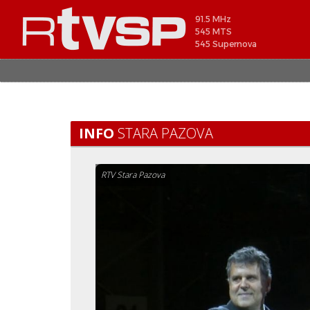
91.5 MHz
545 MTS
545 Supernova
INFO
STARA PAZOVA
RTV Stara Pazova