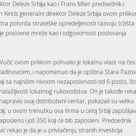
ektor Deleze Srbija kao i Frans Miler predsednik i
 Kiricis generalni direktor Deleze Srbija ovom prilik
ntra potvrda strateške opredeljenosti razvoju tržišta
renje poslovne mreže kao i odgovornost poslovanja
Vučić ovom prilikom pohvalio je lokalnu vlast na čel
dinovićem, i napomenuo da je opština Stara Pazo
rbiji sa najnižim nivoom nezaposlenosti od 6 posto, št
snalažljivost lokalnog rukovodstva. On je takođe rek
apravio ovaj distributivni centar, pokazali su veliku
i, u ovom trenutku ova firma u celoj Srbiji zapošlja
 zaposleno i još 350 koji će biti zaposleni. Predsednik
 rekao je da je u privlačenju stranih investicija