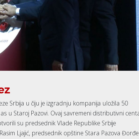
ez
eze Srbija u čiju je izgradnju kompanija uložila 50
s u Staroj Pazovi. Ovaj savremeni distributivni cent
vorili su predsednik Vlade Republike Srbije
 Rasim Ljajić, predsednik opštine Stara Pazova Đorđe