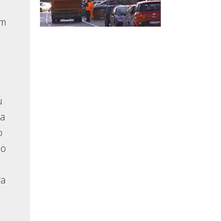
om
u
va
o
ao
va