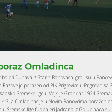
poraz Omladinca
udbaleri Dunava iz Starih Banovaca igrali su u Panče
 Pazove je poražen od PIK Prigrevice u Prigrevici sa 3
sadsko-Sremske lige u Vojki je Graničar 1924 Srema
sa 4:3, a Omladinac je u Novim Banovcima poražen o
olu Sremske lige fudbaleri Jadrana iz Golubinaca su