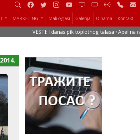
IO
MARKETING
Mali oglasi
Galerija
O nama
Kontakt
VESTI: I danas pik toplotnog talasa • Apel na raci
.2014.