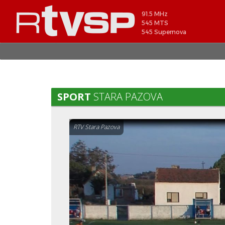
91.5 MHz
545 MTS
545 Supernova
SPORT
STARA PAZOVA
RTV Stara Pazova