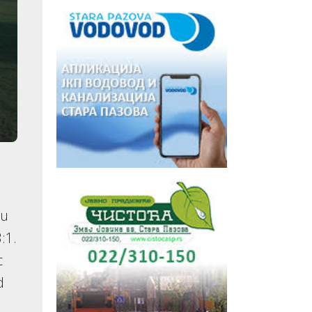
vu
:1.
c
d