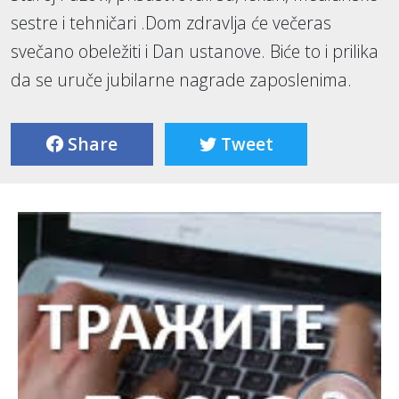
sestre i tehničari .Dom zdravlja će večeras
svečano obeležiti i Dan ustanove. Biće to i prilika
da se uruče jubilarne nagrade zaposlenima.
Share
Tweet