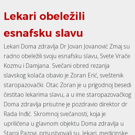
Lekari obeležili
esnafsku slavu
Lekari Doma zdravlja Dr Jovan Jovanović Zmaj su
radno obeležili svoju esnafsku slavu, Svete Vrače
Kozmu i Damjana. Svečani obred rezanja
slavskog kolača obavio je Zoran Erić, sveštenik
staropazovački. Otac Zoran je u prigodnoj besedi
čestitao lekarima slavu, a u ime staropazovačkog
Doma zdravlja prisutne je pozdravio direktor dr
Rada Inđić. Skromnoj svečanosti, koja je
upriličena u glavnom objektu Doma zdravlja u
Staroj Pazovi, prisustvovali su, lekari, medicinske