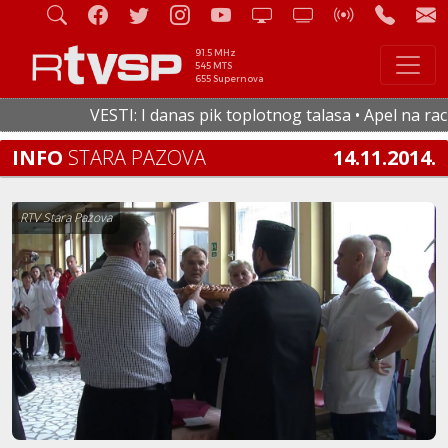
91.5 MHz
545 MTS
655 Supernova
VESTI: I danas pik toplotnog talasa • Apel na racion
INFO
STARA PAZOVA
14.11.2014.
RTV Stara Pazova