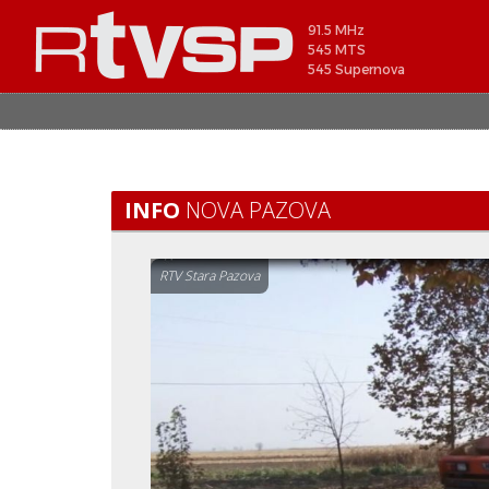
91.5 MHz
545 MTS
545 Supernova
INFO
NOVA PAZOVA
RTV Stara Pazova