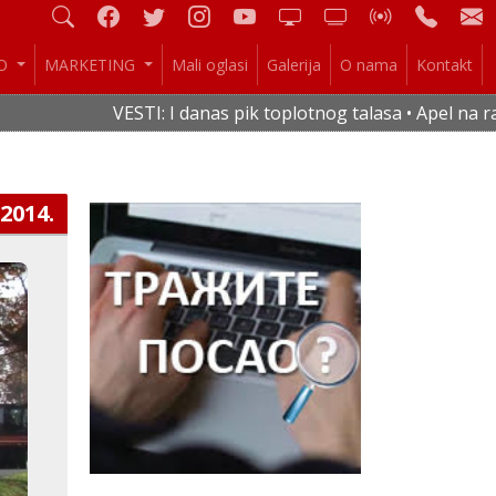
IO
MARKETING
Mali oglasi
Galerija
O nama
Kontakt
VESTI: I danas pik toplotnog talasa • Apel na racio
.2014.