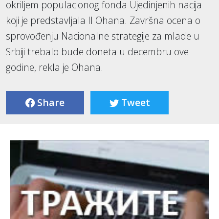
okriljem populacionog fonda Ujedinjenih nacija
koji je predstavljala Il Ohana. Završna ocena o
sprovođenju Nacionalne strategije za mlade u
Srbiji trebalo bude doneta u decembru ove
godine, rekla je Ohana.
Share
Tweet