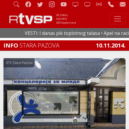
91.5 MHz
545 MTS
655 Supernova
VESTI: I danas pik toplotnog talasa • Apel na raciona
INFO
STARA PAZOVA
10.11.2014.
RTV Stara Pazova