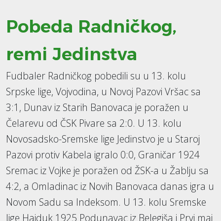
Pobeda Radničkog,
remi Jedinstva
Fudbaler Radničkog pobedili su u 13. kolu
Srpske lige, Vojvodina, u Novoj Pazovi Vršac sa
3:1, Dunav iz Starih Banovaca je poražen u
Čelarevu od ČSK Pivare sa 2:0. U 13. kolu
Novosadsko-Sremske lige Jedinstvo je u Staroj
Pazovi protiv Kabela igralo 0:0, Graničar 1924
Sremac iz Vojke je poražen od ŽSK-a u Žablju sa
4:2, a Omladinac iz Novih Banovaca danas igra u
Novom Sadu sa Indeksom. U 13. kolu Sremske
lige Hajduk 1925 Podunavac iz Belegiša i Prvi maj