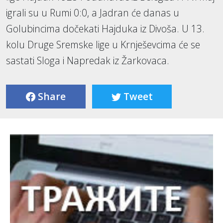
igrali su u Rumi 0:0, a Jadran će danas u
Golubincima dočekati Hajduka iz Divoša. U 13.
kolu Druge Sremske lige u Krnješevcima će se
sastati Sloga i Napredak iz Žarkovaca.
Share
Tweet