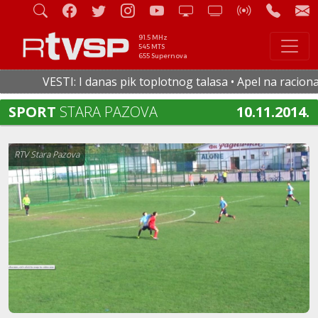
91.5 MHz
545 MTS
655 Supernova
VESTI: I danas pik toplotnog talasa • Apel na racionalnu
SPORT
STARA PAZOVA
10.11.2014.
RTV Stara Pazova