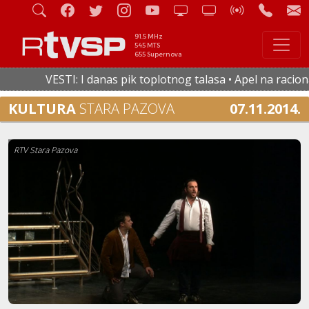
91.5 MHz
545 MTS
655 Supernova
VESTI: I danas pik toplotnog talasa • Apel na racionaln
KULTURA
STARA PAZOVA
07.11.2014.
RTV Stara Pazova