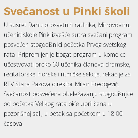
Svečanost u Pinki školi
U susret Danu prosvetnih radnika, Mitrovdanu,
učenici škole Pinki izvešće sutra svečani program
posvećen stogodišnjici početka Prvog svetskog
rata. Pripremljen je bogat program u kome će
učestvovati preko 60 učenika članova dramske,
recitatorske, horske i ritmičke sekcije, rekao je za
RTV Stara Pazova direktor Milan Predojević.
Svečanost posvećena obeležavanju stogodišnjice
od početka Velikog rata biće upriličena u
pozorišnoj sali, u petak sa početkom u 18.00
časova.