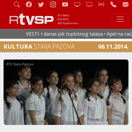
91.5 MHz
545 MTS
655 Supernova
VESTI: I danas pik toplotnog talasa • Apel na racion
KULTURA
STARA PAZOVA
06.11.2014.
RTV Stara Pazova