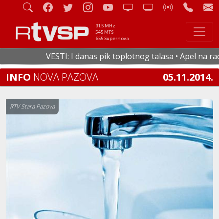
91.5 MHz
545 MTS
655 Supernova
VESTI: I danas pik toplotnog talasa • Apel na raci
INFO
NOVA PAZOVA
05.11.2014.
RTV Stara Pazova