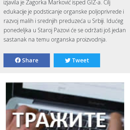
izjavila je Zagorka Marković isped GIZ-a. Cilj
edukacije je podsticanje organske poljoprivrede i
razvoj malih i srednjih preduzeća u Srbiji. Idućeg
ponedeljka u Staroj Pazovi će se održati još jedan
sastanak na temu organska proizvodnja.
Share
Tweet