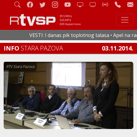
91.5 MHz
545 MTS
655 Supernova
VESTI: I danas pik toplotnog talasa • Apel na racio
INFO
STARA PAZOVA
03.11.2014.
RTV Stara Pazova