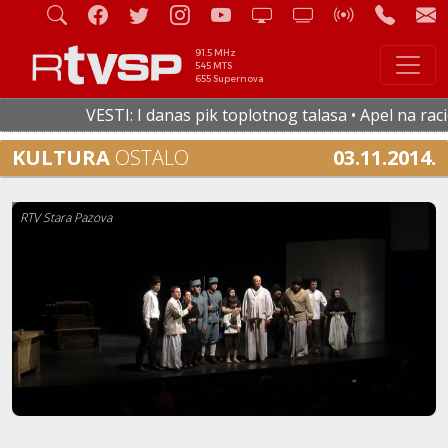
91.5 MHz
545 MTS
655 Supernova
VESTI: I danas pik toplotnog talasa • Apel na racion
KULTURA
OSTALO
03.11.2014.
RTV Stara Pazova