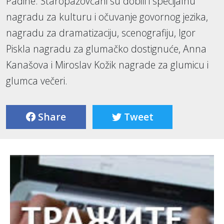
Padine. Staropazovčani su dobili i specijalnu
nagradu za kulturu i očuvanje govornog jezika,
nagradu za dramatizaciju, scenografiju, Igor
Piskla nagradu za glumačko dostignuće, Anna
Kanašova i Miroslav Kožik nagrade za glumicu i
glumca večeri.
Share
Tweet