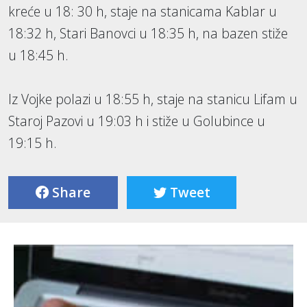
kreće u 18: 30 h, staje na stanicama Kablar u
18:32 h, Stari Banovci u 18:35 h, na bazen stiže
u 18:45 h.
Iz Vojke polazi u 18:55 h, staje na stanicu Lifam u
Staroj Pazovi u 19:03 h i stiže u Golubince u
19:15 h.
Share
Tweet