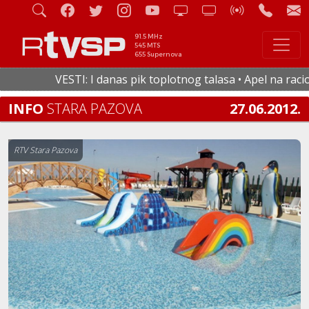
91.5 MHz
545 MTS
655 Supernova
VESTI: I danas pik toplotnog talasa • Apel na racional
INFO
STARA PAZOVA
27.06.2012.
RTV Stara Pazova