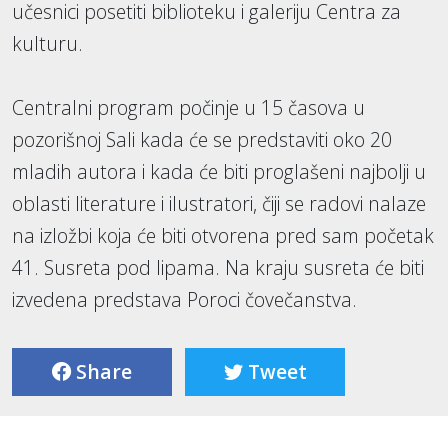
učesnici posetiti biblioteku i galeriju Centra za
kulturu.
Centralni program počinje u 15 časova u
pozorišnoj Sali kada će se predstaviti oko 20
mladih autora i kada će biti proglašeni najbolji u
oblasti literature i ilustratori, čiji se radovi nalaze
na izložbi koja će biti otvorena pred sam početak
41. Susreta pod lipama. Na kraju susreta će biti
izvedena predstava Poroci čovečanstva.
Share
Tweet