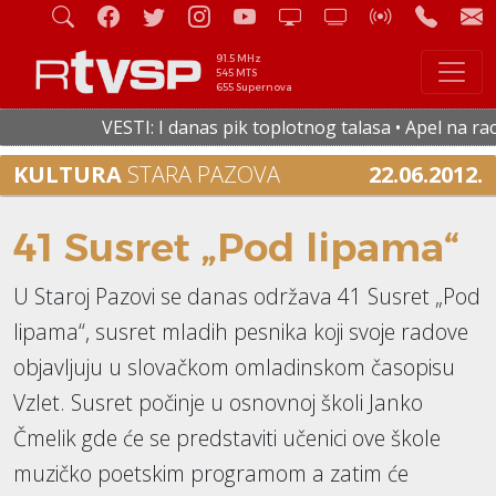
91.5 MHz
545 MTS
655 Supernova
VESTI: I danas pik toplotnog talasa • Apel na racio
KULTURA
STARA PAZOVA
22.06.2012.
41 Susret „Pod lipama“
U Staroj Pazovi se danas održava 41 Susret „Pod
lipama“, susret mladih pesnika koji svoje radove
objavljuju u slovačkom omladinskom časopisu
Vzlet. Susret počinje u osnovnoj školi Janko
Čmelik gde će se predstaviti učenici ove škole
muzičko poetskim programom a zatim će