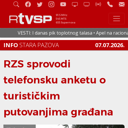
91.5 MHz
545 MTS
655 Supernova
VESTI: I danas pik toplotnog talasa • Apel na racionalnu
INFO
STARA PAZOVA
07.07.2026.
RZS sprovodi
telefonsku anketu o
turističkim
putovanjima građana