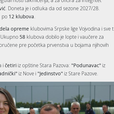
gularnosti takmičenja, a za oficira za integritet
vić
. Doneta je i odluka da od sezone 2027/28.
a po
12 klubova
.
dela opreme
klubovima Srpske lige Vojvodina i sve t
a. Ukupno
58
klubova dobilo je lopte i vaučere za
isporučene pre početka prvenstva u bojama njihovih
a i
četiri
iz opštine Stara Pazova:
"Podunavac"
iz
adnički"
iz Nove i
"Jedinstvo"
iz Stare Pazove.