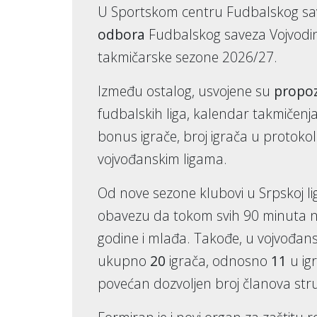
U Sportskom centru Fudbalskog save
odbora
Fudbalskog saveza Vojvodin
takmičarske sezone 2026/27.
Između ostalog, usvojene su
propoz
fudbalskih liga, kalendar takmičenja
bonus igrače, broj igrača u protoko
vojvođanskim ligama.
Od nove sezone klubovi u Srpskoj li
obavezu da tokom svih 90 minuta 
godine i mlađa. Takođe, u vojvođans
ukupno
20
igrača, odnosno
11
u ig
povećan dozvoljen broj članova str