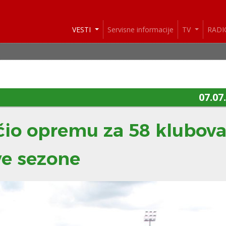
VESTI
Servisne informacije
TV
RAD
VESTI: 
07.07
čio opremu za 58 klubov
ve sezone