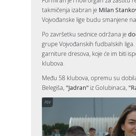
Formiran je i novi organ za zaštitu re
takmičenja izabran je
Milan Stanko
Vojvođanske lige budu smanjene n
Po završetku sednice održana je
do
grupe Vojvođanskih fudbalskih lig
garniture dresova, koje će im biti 
klubova.
Među 58 klubova, opremu su dobil
Belegiša,
"Jadran"
iz Golubinaca,
"R
FSV