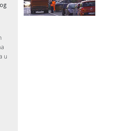
nog
h
na
a u