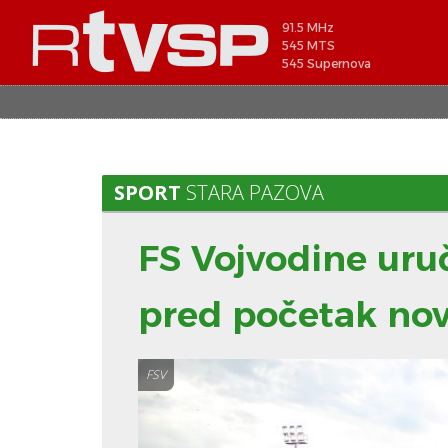
91.5 MHz
545 MTS
545 Supernova
SPORT
STARA PAZOVA
FS Vojvodine uru
pred početak no
FSV