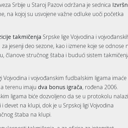
za Srbije u Staroj Pazovi održana je sednica
Izvrš
e, na kojoj su usvojene važne odluke uoči početka
icije takmičenja
Srpske lige Vojvodina i vojvođanski
 za jesenji deo sezone, kao i izmene koje se odnose 
lu, članove stručnog štaba i budući sistem takmičenj
gi Vojvodina i vojvođanskim fudbalskim ligama imaće
na terenu imaju
dva bonus igrača
, rođena 2006.
kim ligama biće dozvoljeno da se u protokolu nalazi
ri i devet na klupi, dok je u Srpskoj ligi Vojvodina
učnog štaba na klupi.