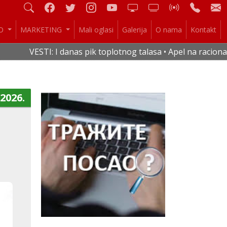
IO
MARKETING
Mali oglasi
Galerija
O nama
Kontakt
I danas pik toplotnog talasa • Apel na racionalnu potrošnju 
.2026.
a