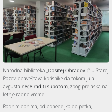
Narodna biblioteka „
Dositej Obradović
“ u Staroj
Pazovi obaveštava korisnike da tokom jula i
avgusta
neće raditi subotom
, zbog prelaska na
letnje radno vreme.
Radnim danima, od ponedeljka do petka,