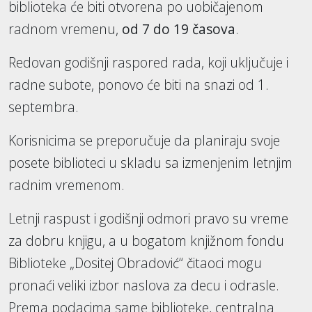
biblioteka će biti otvorena po uobičajenom
radnom vremenu,
od 7 do 19 časova
.
Redovan godišnji raspored rada, koji uključuje i
radne subote, ponovo će biti na snazi od 1.
septembra.
Korisnicima se preporučuje da planiraju svoje
posete biblioteci u skladu sa izmenjenim letnjim
radnim vremenom.
Letnji raspust i godišnji odmori pravo su vreme
za dobru knjigu, a u bogatom knjižnom fondu
Biblioteke „Dositej Obradović“ čitaoci mogu
pronaći veliki izbor naslova za decu i odrasle.
Prema podacima same biblioteke, centralna