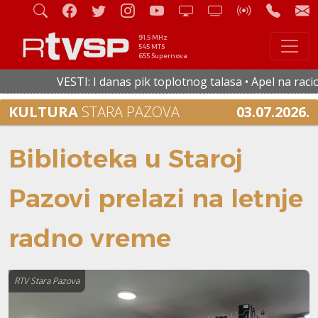
91.5 MHz
545 MTS
655 Supernova
VESTI: I danas pik toplotnog talasa • Apel na racional
KULTURA
STARA PAZOVA
03.07.2026.
Biblioteka u Staroj
Pazovi prelazi na letnje
radno vreme
RTV Stara Pazova