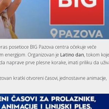
eras posetioce BIG Pazova centra očekuje veče
m energijom. Organizovan je
Latino dan
, tokom koj
 žele da naprave prve plesne korake, imati priliku da uživ
ovan kratki otvoreni časovi, jednostavne animacije,