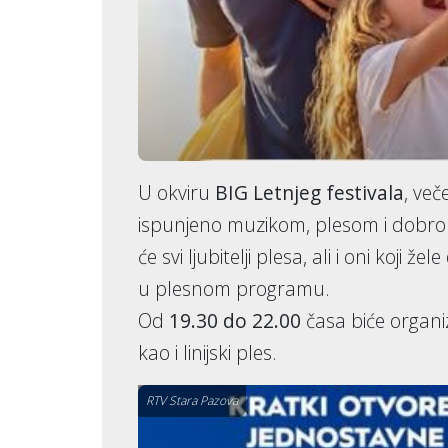
U okviru
BIG Letnjeg festivala
, več
ispunjeno muzikom, plesom i dobro
će svi ljubitelji plesa, ali i oni koji
u plesnom programu.
Od
19.30 do 22.00
časa biće organiz
kao i linijski ples.
RTV Stara Pazova