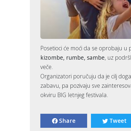
Posetioci će moći da se oprobaju u
kizombe, rumbe, sambe
, uz podr
veče.
Organizatori poručuju da je cilj do
zabavu, pa pozivaju sve zainteresov
okviru BIG letnjeg festivala.
Share
Tweet