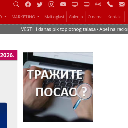
IO
MARKETING
Mali oglasi
Galerija
O nama
Kontakt
TI: I danas pik toplotnog talasa • Apel na racionalnu potroš
.2026.