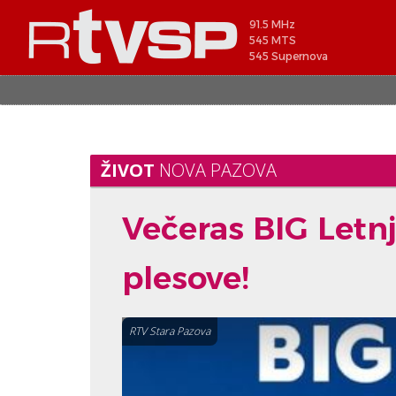
91.5 MHz
545 MTS
545 Supernova
ŽIVOT
NOVA PAZOVA
Večeras BIG Letnji
plesove!
RTV Stara Pazova