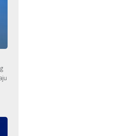
eg
aju