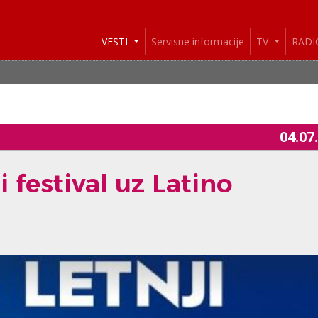
VESTI
Servisne informacije
TV
RAD
VES
04.07
 festival uz Latino