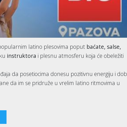
 popularnim latino plesovima poput
baćate, salse,
šku
instruktora
i plesnu atmosferu koja će obeležiti
gađaja da posetiocima donesu pozitivnu energiju i do
ane da im se pridruže u vrelim latino ritmovima u