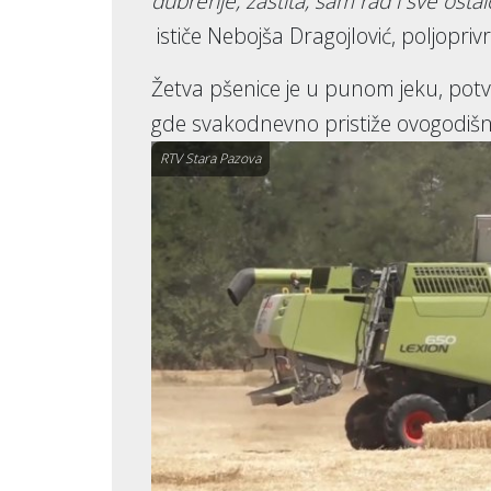
đubrenje, zaštita, sam rad i sve osta
ističe Nebojša Dragojlović, poljopriv
Žetva pšenice je u punom jeku, potv
gde svakodnevno pristiže ovogodišnj
RTV Stara Pazova