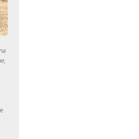
rna
ne
,
će