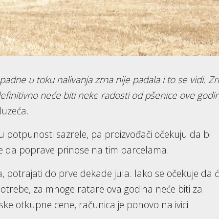
adne u toku nalivanja zrna nije padala i to se vidi. Z
finitivno neće biti neke radosti od pšenice ove godi
duzeća.
u u potpunosti sazrele, pa proizvođači očekuju da bi
 da poprave prinose na tim parcelama.
potrajati do prve dekade jula. Iako se očekuje da 
potrebe, za mnoge ratare ova godina neće biti za
iske otkupne cene, računica je ponovo na ivici