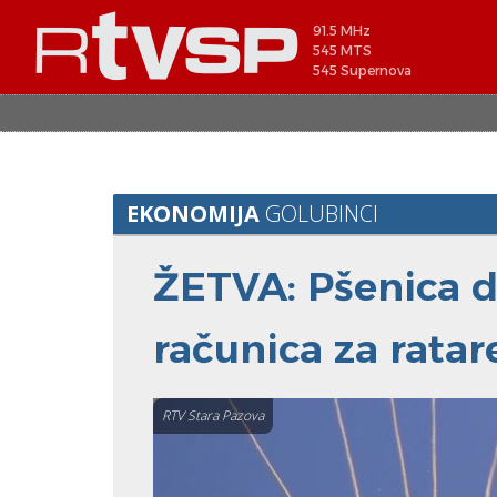
91.5 MHz
545 MTS
545 Supernova
EKONOMIJA
GOLUBINCI
ŽETVA: Pšenica do
računica za ratar
RTV Stara Pazova