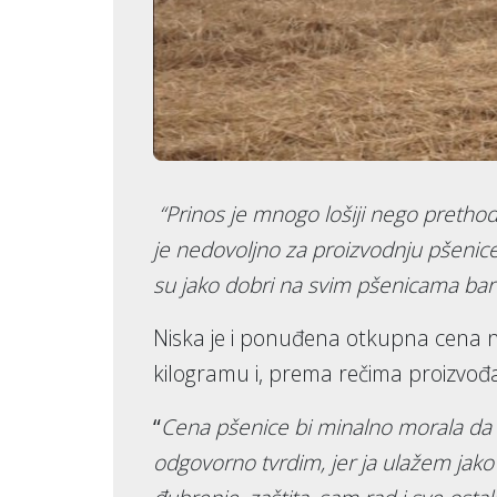
“Prinos je mnogo lošiji nego prethod
je nedovoljno za proizvodnju pšenice, 
su jako dobri na svim pšenicama bar 
Niska je i ponuđena otkupna cena n
kilogramu i, prema rečima proizvođa
“
Cena pšenice bi minalno morala da b
odgovorno tvrdim, jer ja ulažem jako