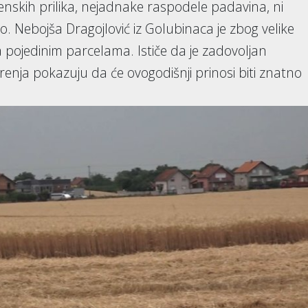
nskih prilika, nejadnake raspodele padavina, ni
. Nebojša Dragojlović iz Golubinaca je zbog velike
a pojedinim parcelama. Ističe da je zadovoljan
erenja pokazuju da će ovogodišnji prinosi biti znatno