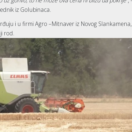
lo uz gorivo, to ne može ova cena ni blizu da pokrije
”, 
rednik iz Golubinaca.
rđuju i u firmi Agro –Mitnaver iz Novog Slankamena,
i rod.