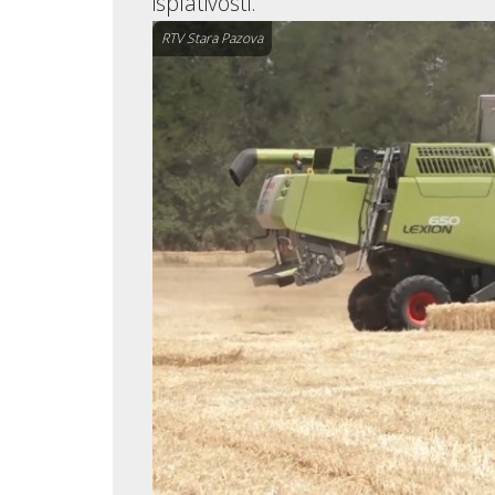
isplativosti.
RTV Stara Pazova