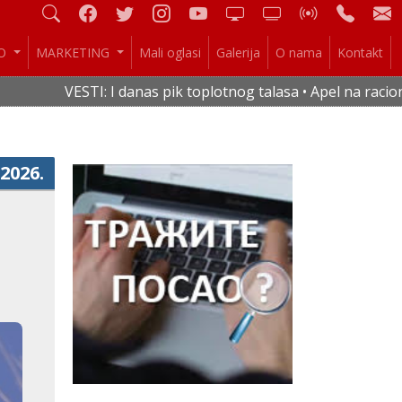
IO
MARKETING
Mali oglasi
Galerija
O nama
Kontakt
TI: I danas pik toplotnog talasa • Apel na racionalnu potroš
.2026.