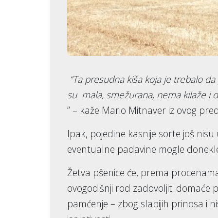
“Ta presudna kiša koja je trebalo da p
su mala, smežurana, nema kilaže i de
” – kaže Mario Mitnaver iz ovog pre
Ipak, pojedine kasnije sorte još nis
eventualne padavine mogle donekle
Žetva pšenice će, prema procenama, 
ovogodišnji rod zadovoljiti domaće 
pamćenje – zbog slabijih prinosa i n