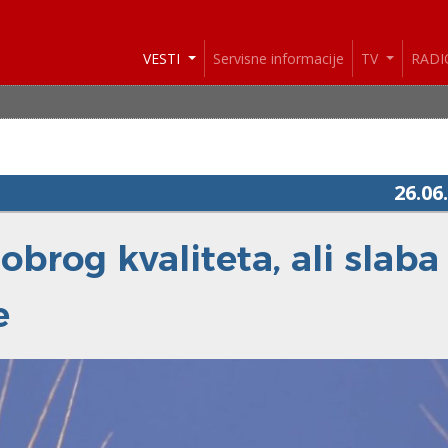
VESTI
Servisne informacije
TV
RAD
VES
26.06
brog kvaliteta, ali slaba
e