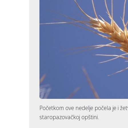
Početkom ove nedelje počela je i žet
staropazovačkoj opštini.