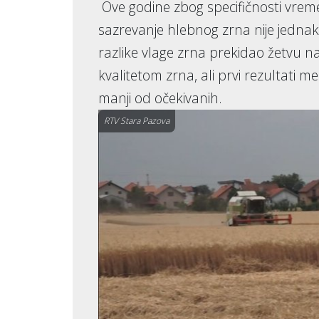
Ove godine zbog specifičnosti vreme
sazrevanje hlebnog zrna nije jednako
razlike vlage zrna prekidao žetvu n
kvalitetom zrna, ali prvi rezultati m
manji od očekivanih.
RTV Stara Pazova