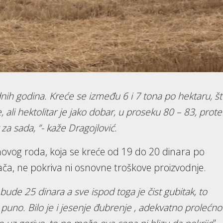
nih godina. Kreće se između 6 i 7 tona po hektaru, š
ali hektolitar je jako dobar, u proseku 80 – 83, prote
za sada, ”- kaže Dragojlović.
ovog roda, koja se kreće od 19 do 20 dinara po
ča, ne pokriva ni osnovne troškove proizvodnje.
ude 25 dinara a sve ispod toga je čist gubitak, to
 puno. Bilo je i jesenje đubrenje , adekvatno prolećno