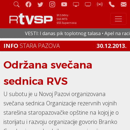
91.5 MHz
545 MTS
655 Supernova
VESTI: I danas pik toplotnog talasa • Apel na racion
INFO
STARA PAZOVA
30.12.2013.
Održana svečana
sednica RVS
U subotu je u Novoj Pazovi organizovana
svečana sednica Organizacije rezervnih vojnih
starešina staropazovačke opštine na kojoj je o
istorijatu i razvoju organizacije govorio Branko