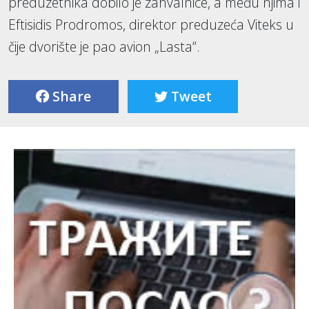
preduzetnika dobilo je zahvalnice, a među njima i
Eftisidis Prodromos, direktor preduzeća Viteks u
čije dvorište je pao avion „Lasta“.
Share
Tweet