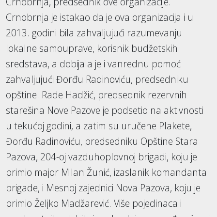
Crnobrnja, predsednik ove organizacije.
Crnobrnja je istakao da je ova organizacija i u
2013. godini bila zahvaljujući razumevanju
lokalne samouprave, korisnik budžetskih
sredstava, a dobijala je i vanrednu pomoć
zahvaljujući Đorđu Radinoviću, predsedniku
opštine. Rade Hadžić, predsednik rezervnih
starešina Nove Pazove je podsetio na aktivnosti
u tekućoj godini, a zatim su uručene Plakete,
Đorđu Radinoviću, predsedniku Opštine Stara
Pazova, 204-oj vazduhoplovnoj brigadi, koju je
primio major Milan Žunić, izaslanik komandanta
brigade, i Mesnoj zajednici Nova Pazova, koju je
primio Željko Madžarević. Više pojedinaca i