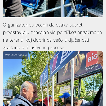
Organizatori su ocenili da ovakvi susreti
predstavljaju značajan vid političkog angažmana
na terenu, koji doprinosi većoj uključenosti
građana u društvene procese.
RTV Stara Pazova