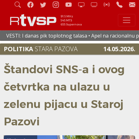
91.5 MHz
545 MTS
655 Supernova
danas pik toplotnog talasa • Apel na racionalnu potrošnju vo
POLITIKA
STARA PAZOVA
14.05.2026.
Štandovi SNS-a i ovog
četvrtka na ulazu u
zelenu pijacu u Staroj
Pazovi