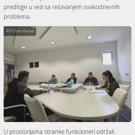
predloge u vezi sa rešavanjem svakodnevnih
problema.
RTV Stara Pazova
U prostorijama stranke funkcioneri održali