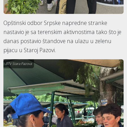
Opštinski odbor Srpske napredne stranke
nastavio je sa terenskim aktivnostima tako što je
danas postavio štandove na ulazu u zelenu
pijacu u Staroj Pazovi.
RTV Stara Pazova