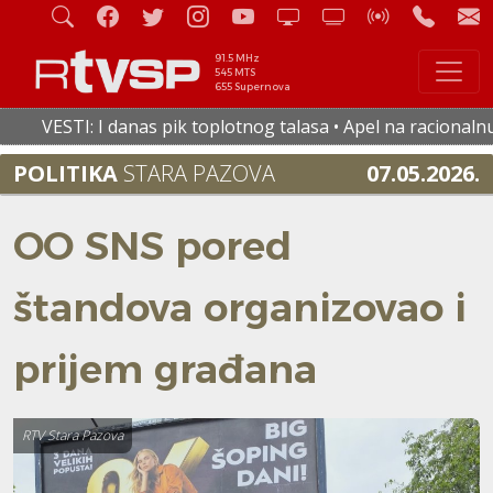
91.5 MHz
545 MTS
655 Supernova
 I danas pik toplotnog talasa • Apel na racionalnu potrošnju
POLITIKA
STARA PAZOVA
07.05.2026.
OO SNS pored
štandova organizovao i
prijem građana
RTV Stara Pazova