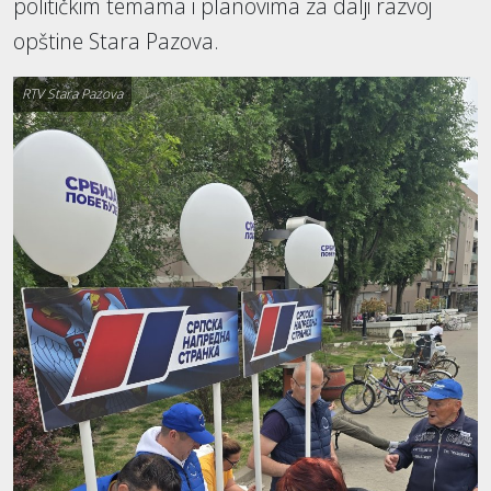
političkim temama i planovima za dalji razvoj
opštine Stara Pazova.
RTV Stara Pazova