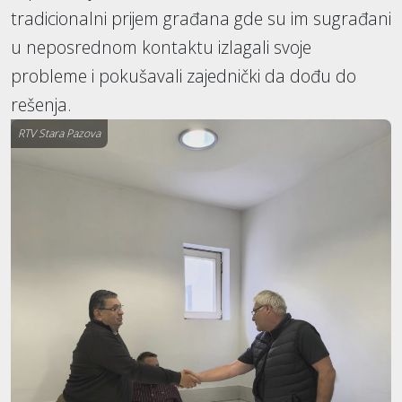
tradicionalni prijem građana gde su im sugrađani
u neposrednom kontaktu izlagali svoje
probleme i pokušavali zajednički da dođu do
rešenja.
RTV Stara Pazova