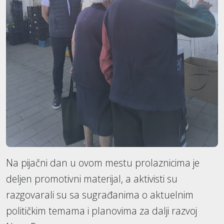
Na pijačni dan u ovom mestu prolaznicima je
deljen promotivni materijal, a aktivisti su
razgovarali su sa sugrađanima o aktuelnim
političkim temama i planovima za dalji razvoj