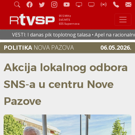
91.5 MHz
545 MTS
655 Supernova
I danas pik toplotnog talasa • Apel na racionalnu potrošnju 
POLITIKA
NOVA PAZOVA
06.05.2026.
Akcija lokalnog odbora
SNS-a u centru Nove
Pazove