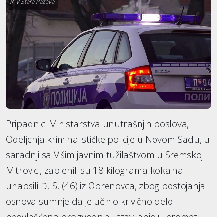
RTV Stara Pazova
Pripadnici Ministarstva unutrašnjih poslova,
Odeljenja kriminalističke policije u Novom Sadu, u
saradnji sa Višim javnim tužilaštvom u Sremskoj
Mitrovici, zaplenili su 18 kilograma kokaina i
uhapsili Đ. S. (46) iz Obrenovca, zbog postojanja
osnova sumnje da je učinio krivično delo
neovlašćena proizvodnja i stavljanje u promet