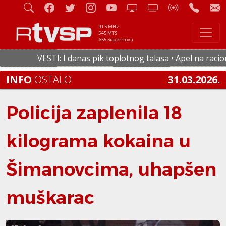
91.5 MHz
545 MTS
655 Supernova
VESTI: I danas pik toplotnog talasa • Apel na racionaln
INFO
OSTALO
31.03.2026.
Policija zaplenila 18
kilograma kokaina u
Šimanovcima, uhapšen
muškarac