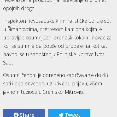
opojnih droga.
Inspektori novosadske kriminalističke policije su,
u Šimanovcima, pretresom kamiona kojim je
upravljao osumnjičeni pronašli kokain i novac za
koji se sumnja da potiče od prodaje narkotika,
navodi se u saopštenju Policijske uprave Novi
Sad.
Osumnjičenom je određeno zadržavanje do 48
sati i biće priveden, uz krivičnu prijavu, višem
javnom tužiocu u Sremskoj Mitrovici.
Share
Tweet