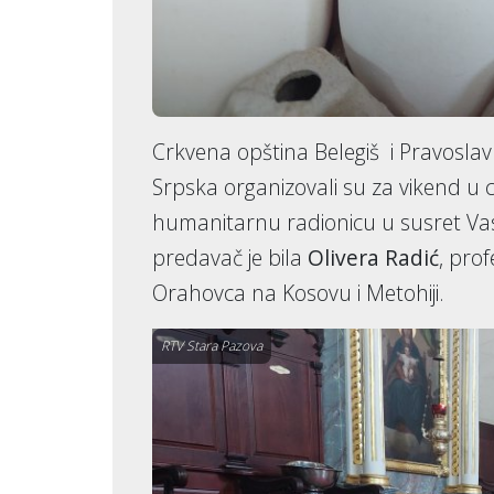
Crkvena opština Belegiš i Pravosla
Srpska organizovali su za vikend u c
humanitarnu radionicu u susret Va
predavač je bila
Olivera Radić
, prof
Orahovca na Kosovu i Metohiji.
RTV Stara Pazova