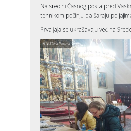
Na sredini Časnog posta pred Vaskrs
tehnikom počinju da šaraju po jajima 
Prva jaja se ukrašavaju već na Sred
RTV Stara Pazova