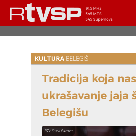
91.5 MHz
545 MTS
545 Supernova
KULTURA
BELEGIŠ
Tradicija koja na
ukrašavanje jaja 
Belegišu
RTV Stara Pazova