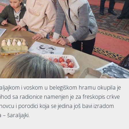
araljajkom i voskom u belegiškom hramu okupila je
rihod sa radionice namenjen je za freskopis crkve
vcu i porodici koja se jedina još bavi izradom
– šaraljajki.