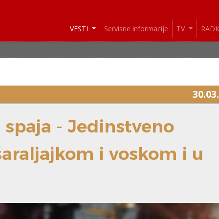
VESTI
Servisne informacije
TV
RAD
VE
30.03
s spaja - Jedinstveno
šaraljajkom i voskom i u