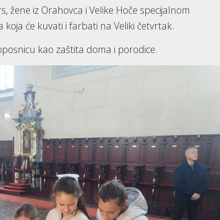
, žene iz Orahovca i Velike Hoče specijalnom
koja će kuvati i farbati na Veliki četvrtak.
oposnicu kao zaštita doma i porodice.