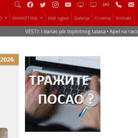
IO
MARKETING
Mali oglasi
Galerija
O nama
Kontakt
STI: I danas pik toplotnog talasa • Apel na racionalnu potro
.2026.