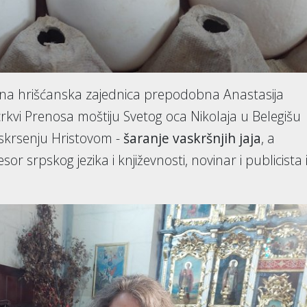
vna hrišćanska zajednica prepodobna Anastasija
rkvi Prenosa moštiju Svetog oca Nikolaja u Belegišu
skrsenju Hristovom -
šaranje vaskršnjih jaja
, a
esor srpskog jezika i književnosti, novinar i publicista 