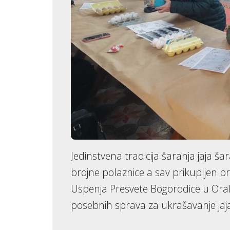
Jedinstvena tradicija šaranja jaja š
brojne polaznice a sav prikupljen p
Uspenja Presvete Bogorodice u Oraho
posebnih sprava za ukrašavanje jaja 