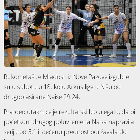
Rukometašice Mladosti iz Nove Pazove izgubile
su u subotu u 18. kolu Arkus lige u Nišu od
drugoplasirane Naise 29:24.
Prvi deo utakmice je rezultatski bio u egalu, da bi
početkom drugog poluvremena Naisa napravila
seriju od 5:1 i stečenu prednost održavala do