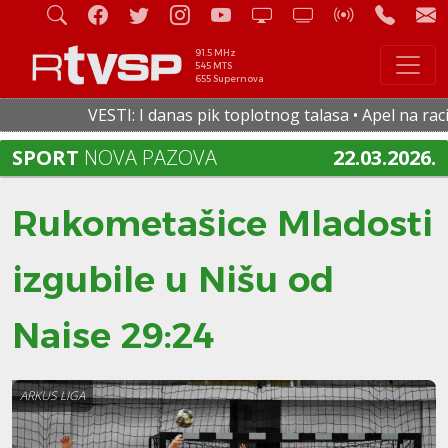
91.5 MHz
545 MTS
655 Supernova
VESTI: I danas pik toplotnog talasa • Apel na racion
SPORT
NOVA PAZOVA
22.03.2026.
Rukometašice Mladosti
izgubile u Nišu od
Naise 29:24
ARKUS LIGA