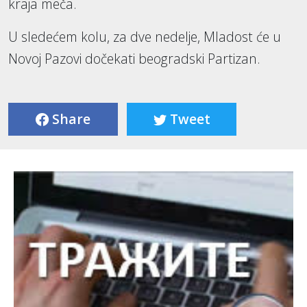
kraja meča.
U sledećem kolu, za dve nedelje, Mladost će u
Novoj Pazovi dočekati beogradski Partizan.
Share
Tweet