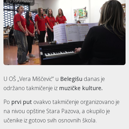
RTV Stara Pazova
U OŠ „Vera Miščević“ u
Belegišu
danas je
održano takmičenje iz
muzičke kulture.
Po
prvi put
ovakvo takmičenje organizovano je
na nivou opštine Stara Pazova, a okupilo je
učenike iz gotovo svih osnovnih škola.