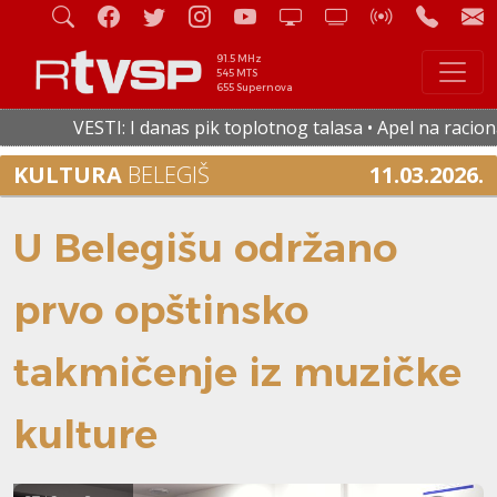
91.5 MHz
545 MTS
655 Supernova
VESTI: I danas pik toplotnog talasa • Apel na racionalnu p
KULTURA
BELEGIŠ
11.03.2026.
U Belegišu održano
prvo opštinsko
takmičenje iz muzičke
kulture