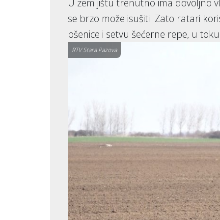
U zemljištu trenutno ima dovoljno v
se brzo može isušiti. Zato ratari ko
pšenice i setvu šećerne repe, u toku
RTV Stara Pazova