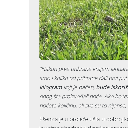
“Nakon prve prihrane krajem januara
smo i koliko od prihrane dali prvi put
kilogram
koji je bačen,
bude iskori
onog šta proizvođač hoće. Ako hoćete
hoćete količinu, ali sve su to nijanse, 
Pšenica je u proleće ušla u dobroj ko