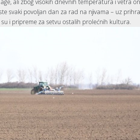
lage, ali zbog visokih dnevnih temperatura i vetra o
riste svaki povoljan dan za rad na njivama – uz prihr
 su i pripreme za setvu ostalih prolećnih kultura.