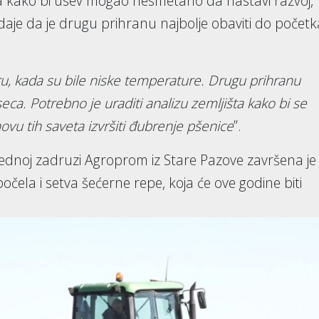
va kako bi usev mogao nesmetano da nastavi razvoj,
daje da je drugu prihranu najbolje obaviti do početk
ru, kada su bile niske temperature. Drugu prihranu
a. Potrebno je uraditi analizu zemljišta kako bi se
snovu tih saveta izvršiti đubrenje pšenice
”.
dnoj zadruzi Agroprom iz Stare Pazove završena je
očela i setva šećerne repe, koja će ove godine biti