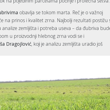
ok na pojedinim parcelama počinje i prolećna setva.
ubrivima
obavlja se tokom marta. Reč je o važnoj
 na prinos i kvalitet zrna. Najbolji rezultati postižu 
 analize zemljišta i potreba useva – da đubriva bud
pom u proizvodnji hlebnog zrna vodi se i
ša Dragojlović
, koji je analizu zemljišta uradio još