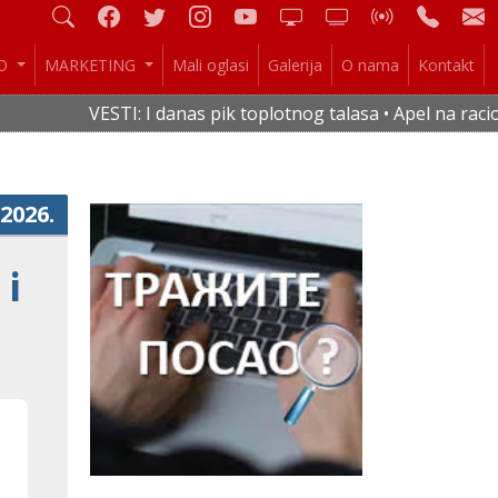
IO
MARKETING
Mali oglasi
Galerija
O nama
Kontakt
ESTI: I danas pik toplotnog talasa • Apel na racionalnu potr
.2026.
 i