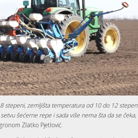
 stepeni, zemljišta temperatura od 10 do 12 stepeni
a setvu šećerne repe i sada više nema šta da se čeka,
gronom Zlatko Pjetlović.