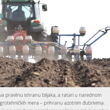
a pravilnu ishranu biljaka, a ratari u narednom
 agrotehničkih mera – prihranu azotnim đubrivima.