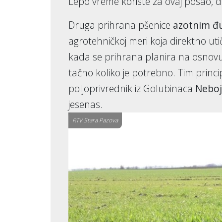
Lepo vreme koriste za ovaj posao, d
Druga prihrana pšenice
azotnim đ
agrotehničkoj meri koja direktno utiče
kada se prihrana planira na osnovu
tačno koliko je potrebno. Tim princi
poljoprivrednik iz Golubinaca
Neboj
jesenas.
RTV Stara Pazova