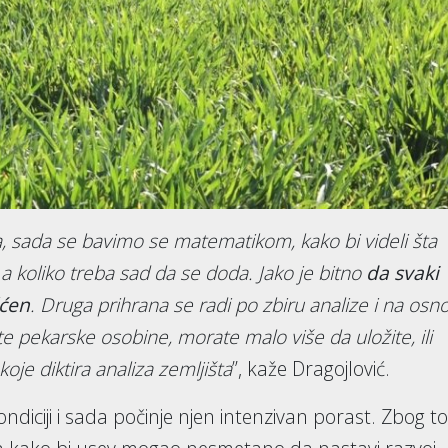
, sada se bavimo se matematikom, kako bi videli šta
 a koliko treba sad da se doda. Jako je bitno
da svaki
šćen
. Druga prihrana se radi po zbiru analize i na osn
 pekarske osobine, morate malo više da uložite, ili
koje diktira analiza zemljišta
”, kaže Dragojlović.
ndiciji i sada počinje njen intenzivan porast. Zbog t