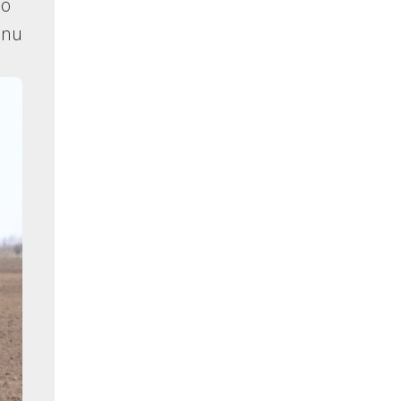
no
anu