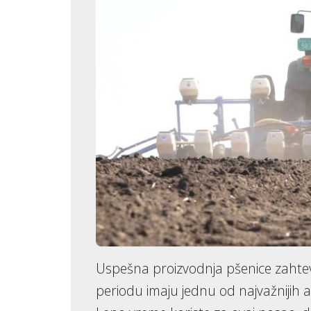
Uspešna proizvodnja pšenice zahtev
periodu imaju jednu od najvažnijih