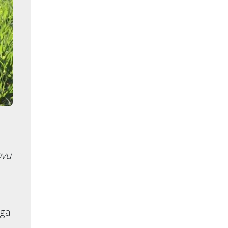
ovu
oga