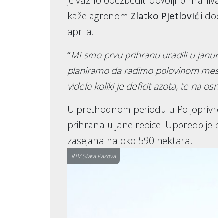
je važno obezbediti dovoljno hrani
kaže agronom
Zlatko Pjetlović
i do
aprila.
“
Mi smo prvu prihranu uradili u janu
planiramo da radimo polovinom mesec
videlo koliki je deficit azota, te na o
U prethodnom periodu u Poljoprivre
prihrana uljane repice. Uporedo je p
zasejana na oko 590 hektara.
RTV Stara Pazova