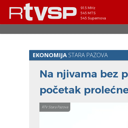
91.5 MHz
545 MTS
545 Supernova
EKONOMIJA
STARA PAZOVA
Na njivama bez p
početak prolećne
RTV Stara Pazova