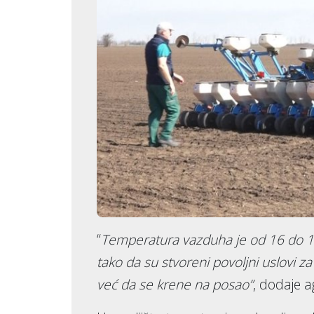
“
Temperatura vazduha je od 16 do 18
tako da su stvoreni povoljni uslovi z
već da se krene na posao”
, dodaje a