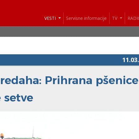
VESTI
Servisne informacije
TV
RAD
V
11.03
redaha: Prihrana pšenice
 setve