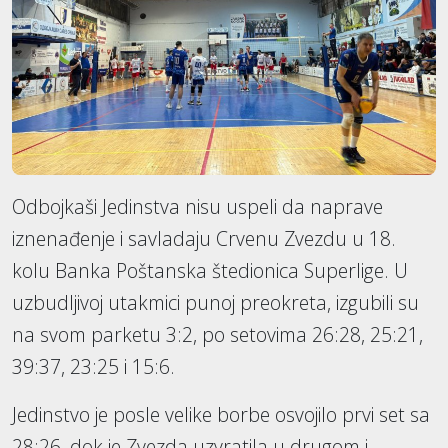
Odbojkaši Jedinstva nisu uspeli da naprave
iznenađenje i savladaju Crvenu Zvezdu u 18.
kolu Banka Poštanska štedionica Superlige. U
uzbudljivoj utakmici punoj preokreta, izgubili su
na svom parketu 3:2, po setovima 26:28, 25:21,
39:37, 23:25 i 15:6.
Jedinstvo je posle velike borbe osvojilo prvi set sa
28:26, dok je Zvezda uzvratila u drugom i