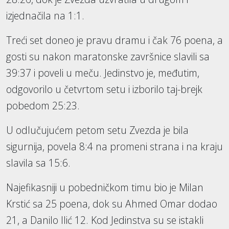
izjednačila na 1:1.
Treći set doneo je pravu dramu i čak 76 poena, a
gosti su nakon maratonske završnice slavili sa
39:37 i poveli u meču. Jedinstvo je, međutim,
odgovorilo u četvrtom setu i izborilo taj-brejk
pobedom 25:23.
U odlučujućem petom setu Zvezda je bila
sigurnija, povela 8:4 na promeni strana i na kraju
slavila sa 15:6.
Najefikasniji u pobedničkom timu bio je Milan
Krstić sa 25 poena, dok su Ahmed Omar dodao
21, a Danilo Ilić 12. Kod Jedinstva su se istakli