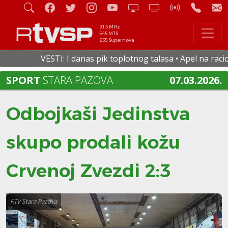
91.5 MHz
545 MTS
655 Supernova
VESTI: I danas pik toplotnog talasa • Apel na racional
SPORT
STARA PAZOVA
07.03.2026.
Odbojkaši Jedinstva
skupo prodali kožu
Crvenoj Zvezdi 2:3
RTV Stara Pazova