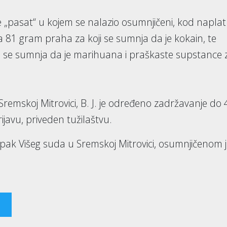
 „pasat“ u kojem se nalazio osumnjičeni, kod napla
a 81 gram praha za koji se sumnja da je kokain, te
oju se sumnja da je marihuana i praškaste supstance 
Sremskoj Mitrovici, B. J. je određeno zadržavanje do 
ijavu, priveden tužilaštvu.
pak Višeg suda u Sremskoj Mitrovici, osumnjičenom 