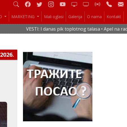
IO
MARKETING
Mali oglasi
Galerija
O nama
Kontakt
VESTI: I danas pik toplotnog talasa • Apel na racion
.2026.