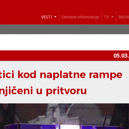
VESTI
Servisne informacije
TV
RAD
05.03
tici kod naplatne rampe
jičeni u pritvoru