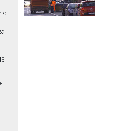
tne
za
48
je