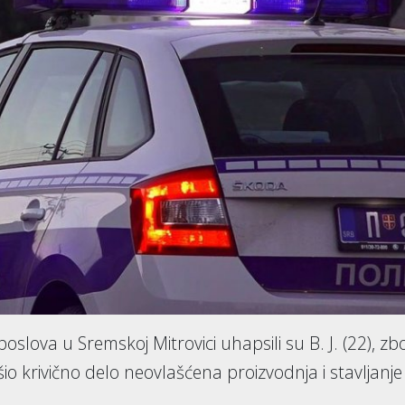
oslova u Sremskoj Mitrovici uhapsili su B. J. (22), zb
io krivično delo neovlašćena proizvodnja i stavljanje