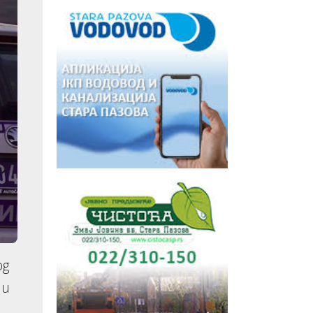
og
 u