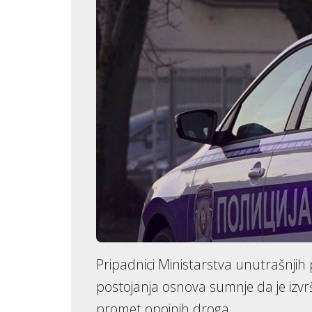
Pripadnici Ministarstva unutrašnjih p
postojanja osnova sumnje da je izvrš
promet opojnih droga.