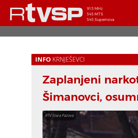
91.5 MHz
545 MTS
545 Supernova
INFO
KRNJEŠEVCI
Zaplanjeni narko
Šimanovci, osumn
RTV Stara Pazova