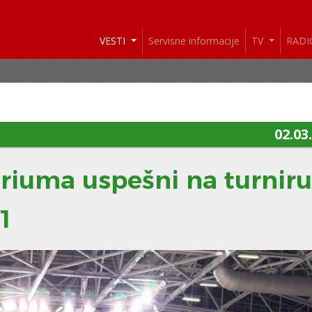
VESTI
Servisne informacije
TV
RAD
VESTI:
02.03
riuma uspešni na turniru
1