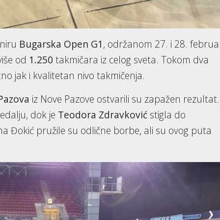
niru
Bugarska Open G1
, održanom 27. i 28. februa
 više od
1.250
takmičara iz celog sveta. Tokom dva
no jak i kvalitetan nivo takmičenja.
Pazova
iz Nove Pazove ostvarili su zapažen rezultat.
dalju, dok je
Teodora Zdravković
stigla do
Ema Đokić pružile su odlične borbe, ali su ovog puta