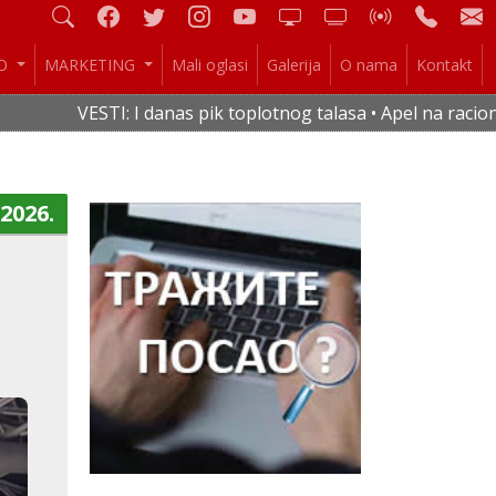
IO
MARKETING
Mali oglasi
Galerija
O nama
Kontakt
 I danas pik toplotnog talasa • Apel na racionalnu potrošnju
.2026.