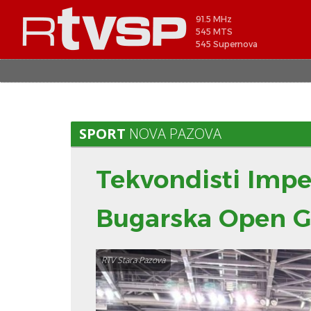
91.5 MHz
545 MTS
545 Supernova
SPORT
NOVA PAZOVA
Tekvondisti Impe
Bugarska Open G
RTV Stara Pazova