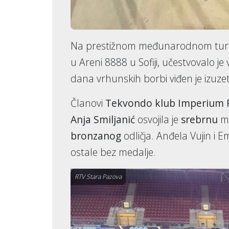
Na prestižnom međunarodnom tur
u Areni 8888 u Sofiji, učestvovalo je
dana vrhunskih borbi viđen je izuzet
Članovi
Tekvondo klub Imperium 
Anja Smiljanić
osvojila je
srebrnu
me
bronzanog
odličja. Anđela Vujin i 
ostale bez medalje.
RTV Stara Pazova