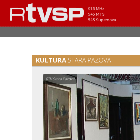
91.5 MHz
545 MTS
545 Supernova
KULTURA
STARA PAZOVA
RTV Stara Pazova