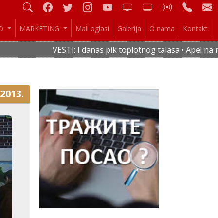
IO
MARKETING
Mali oglasi
Galerija
O nama
Kontakt
VESTI: I danas pik toplotnog talasa • Apel na raci
.2013.