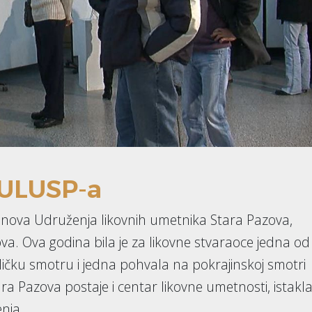
 ULUSP-a
članova Udruženja likovnih umetnika Stara Pazova,
va. Ova godina bila je za likovne stvaraoce jedna od
ičku smotru i jedna pohvala na pokrajinskoj smotri
ra Pazova postaje i centar likovne umetnosti, istakla
nja.